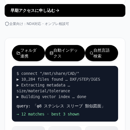
早期アクセスに申し込む
企業向け：NDA対応・オンプレ相談可
フォルダ
自動インデッ
自然言語
連携
クス
検索
$ connect "/mnt/share/CAD/"
▶︎ 10,284 files found … DXF/STEP/IGES
▶︎ Extracting metadata …
size/material/tolerance
▶︎ Building vector index … done
query: 「φ8 ステンレス スリーブ 類似図面」
→ 12 matches · best 3 shown